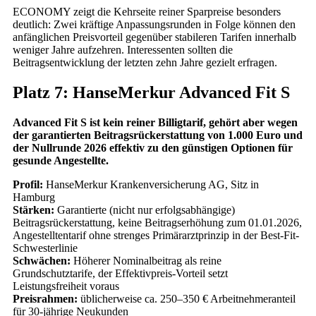
ECONOMY zeigt die Kehrseite reiner Sparpreise besonders
deutlich: Zwei kräftige Anpassungsrunden in Folge können den
anfänglichen Preisvorteil gegenüber stabileren Tarifen innerhalb
weniger Jahre aufzehren. Interessenten sollten die
Beitragsentwicklung der letzten zehn Jahre gezielt erfragen.
Platz 7: HanseMerkur Advanced Fit S
Advanced Fit S ist kein reiner Billigtarif, gehört aber wegen
der garantierten Beitragsrückerstattung von 1.000 Euro und
der Nullrunde 2026 effektiv zu den günstigen Optionen für
gesunde Angestellte.
Profil:
HanseMerkur Krankenversicherung AG, Sitz in
Hamburg
Stärken:
Garantierte (nicht nur erfolgsabhängige)
Beitragsrückerstattung, keine Beitragserhöhung zum 01.01.2026,
Angestelltentarif ohne strenges Primärarztprinzip in der Best-Fit-
Schwesterlinie
Schwächen:
Höherer Nominalbeitrag als reine
Grundschutztarife, der Effektivpreis-Vorteil setzt
Leistungsfreiheit voraus
Preisrahmen:
üblicherweise ca. 250–350 € Arbeitnehmeranteil
für 30-jährige Neukunden