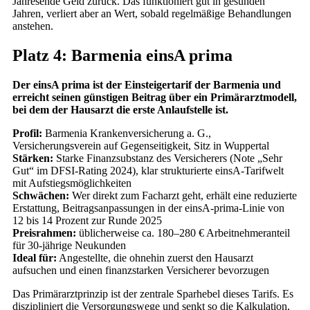
Jahresende Geld zurück. Das funktioniert gut in gesunden
Jahren, verliert aber an Wert, sobald regelmäßige Behandlungen
anstehen.
Platz 4: Barmenia einsA prima
Der einsA prima ist der Einsteigertarif der Barmenia und
erreicht seinen günstigen Beitrag über ein Primärarztmodell,
bei dem der Hausarzt die erste Anlaufstelle ist.
Profil:
Barmenia Krankenversicherung a. G.,
Versicherungsverein auf Gegenseitigkeit, Sitz in Wuppertal
Stärken:
Starke Finanzsubstanz des Versicherers (Note „Sehr
Gut“ im DFSI-Rating 2024), klar strukturierte einsA-Tarifwelt
mit Aufstiegsmöglichkeiten
Schwächen:
Wer direkt zum Facharzt geht, erhält eine reduzierte
Erstattung, Beitragsanpassungen in der einsA-prima-Linie von
12 bis 14 Prozent zur Runde 2025
Preisrahmen:
üblicherweise ca. 180–280 € Arbeitnehmeranteil
für 30-jährige Neukunden
Ideal für:
Angestellte, die ohnehin zuerst den Hausarzt
aufsuchen und einen finanzstarken Versicherer bevorzugen
Das Primärarztprinzip ist der zentrale Sparhebel dieses Tarifs. Es
diszipliniert die Versorgungswege und senkt so die Kalkulation,