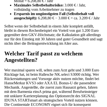
Monat = 6.208,80 € / Jahr
Maximales Selbstbehaltsrisiko:
3.000 € / Jahr,
vollständig vom Arbeitnehmer zu tragen
Ersparnis im ungünstigsten Fall (Selbstbehalt voll
ausgeschöpft):
6.208,80 € − 3.000 € = ca. 3.209 € / Jahr
Selbst wenn der Selbstbehalt in einem Jahr komplett anfällt,
bleibt in diesem Rechenbeispiel ein Vorteil von gut 3.200 Euro
gegenüber dem GKV-Höchstsatz; die Kalkulation gilt allerdings
nur für den Einstieg mit 30 Jahren und guter Gesundheit und sagt
nichts über die Beitragsentwicklung im Alter aus.
Welcher Tarif passt zu welchem
Angestellten?
Wer maximal sparen will, selten zum Arzt geht und 3.000 Euro
Rücklage hat, ist beim Hallesche NK.select S3000 richtig. Wer
Rückerstattungen und Vorsorge aktiv nutzen möchte, findet bei
HanseMerkur KVS3 oder AXA EL Bonus-U die passendere
Mechanik. Angestellte, die zuerst zum Hausarzt gehen, fahren
mit dem Barmenia einsA prima gut, während Berufseinsteiger
mit unklarer Karriereplanung das Optionsrecht des SIGNAL
IDUNA STARTsmart als strategischen Vorteil nutzen können.
Die Continentale ECONOMY eignet sich für konsequent