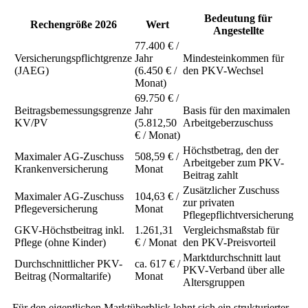
Bedeutung für
Rechengröße 2026
Wert
Angestellte
77.400 € /
Versicherungspflichtgrenze
Jahr
Mindesteinkommen für
(JAEG)
(6.450 € /
den PKV-Wechsel
Monat)
69.750 € /
Beitragsbemessungsgrenze
Jahr
Basis für den maximalen
KV/PV
(5.812,50
Arbeitgeberzuschuss
€ / Monat)
Höchstbetrag, den der
Maximaler AG-Zuschuss
508,59 € /
Arbeitgeber zum PKV-
Krankenversicherung
Monat
Beitrag zahlt
Zusätzlicher Zuschuss
Maximaler AG-Zuschuss
104,63 € /
zur privaten
Pflegeversicherung
Monat
Pflegepflichtversicherung
GKV-Höchstbeitrag inkl.
1.261,31
Vergleichsmaßstab für
Pflege (ohne Kinder)
€ / Monat
den PKV-Preisvorteil
Marktdurchschnitt laut
Durchschnittlicher PKV-
ca. 617 € /
PKV-Verband über alle
Beitrag (Normaltarife)
Monat
Altersgruppen
Für den eigentlichen Marktüberblick lohnt sich ein strukturierter