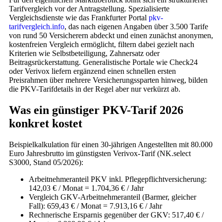
Tarifvergleich vor der Antragstellung. Spezialisierte
Vergleichsdienste wie das Frankfurter Portal
pkv-
tarifvergleich.info
, das nach eigenen Angaben über 3.500 Tarife
von rund 50 Versicherern abdeckt und einen zunächst anonymen,
kostenfreien Vergleich ermöglicht, filtern dabei gezielt nach
Kriterien wie Selbstbeteiligung, Zahnersatz oder
Beitragsrückerstattung. Generalistische Portale wie Check24
oder Verivox liefern ergänzend einen schnellen ersten
Preisrahmen über mehrere Versicherungssparten hinweg, bilden
die PKV-Tarifdetails in der Regel aber nur verkürzt ab.
Was ein günstiger PKV-Tarif 2026
konkret kostet
Beispielkalkulation für einen 30-jährigen Angestellten mit 80.000
Euro Jahresbrutto im günstigsten Verivox-Tarif (NK.select
S3000, Stand 05/2026):
Arbeitnehmeranteil PKV inkl. Pflegepflichtversicherung:
142,03 € / Monat = 1.704,36 € / Jahr
Vergleich GKV-Arbeitnehmeranteil (Barmer, gleicher
Fall): 659,43 € / Monat = 7.913,16 € / Jahr
Rechnerische Ersparnis gegenüber der GKV: 517,40 € /