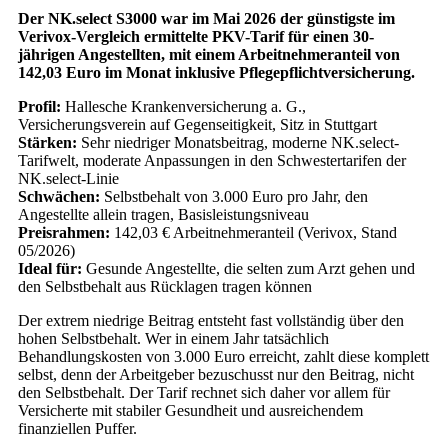
Der NK.select S3000 war im Mai 2026 der günstigste im
Verivox-Vergleich ermittelte PKV-Tarif für einen 30-
jährigen Angestellten, mit einem Arbeitnehmeranteil von
142,03 Euro im Monat inklusive Pflegepflichtversicherung.
Profil:
Hallesche Krankenversicherung a. G.,
Versicherungsverein auf Gegenseitigkeit, Sitz in Stuttgart
Stärken:
Sehr niedriger Monatsbeitrag, moderne NK.select-
Tarifwelt, moderate Anpassungen in den Schwestertarifen der
NK.select-Linie
Schwächen:
Selbstbehalt von 3.000 Euro pro Jahr, den
Angestellte allein tragen, Basisleistungsniveau
Preisrahmen:
142,03 € Arbeitnehmeranteil (Verivox, Stand
05/2026)
Ideal für:
Gesunde Angestellte, die selten zum Arzt gehen und
den Selbstbehalt aus Rücklagen tragen können
Der extrem niedrige Beitrag entsteht fast vollständig über den
hohen Selbstbehalt. Wer in einem Jahr tatsächlich
Behandlungskosten von 3.000 Euro erreicht, zahlt diese komplett
selbst, denn der Arbeitgeber bezuschusst nur den Beitrag, nicht
den Selbstbehalt. Der Tarif rechnet sich daher vor allem für
Versicherte mit stabiler Gesundheit und ausreichendem
finanziellen Puffer.