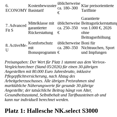
üblicherweise
6.
Kostenbewusster
Klar preisorientierte
ca. 180–300
ECONOMY
Basistarif
Tariflinie
€
Garantierte
Mittelklasse mit
üblicherweise
Beitragsrückerstattun
7. Advanced
garantierter
ca. 250–350
von 1.000 €, 2026
Fit S
Rückerstattung
€
ohne
Beitragserhöhung
Komfortschutz
üblicherweise
Boni für
8. ActiveMe-
mit
ca. 280–350
Nichtrauchen, Sport
U
Bonusprogramm
€
und Impfungen
Preisangaben: Der Wert für Platz 1 stammt aus dem Verivox-
Vergleichsrechner (Stand 05/2026) für einen 30-jährigen
Angestellten mit 80.000 Euro Jahresbrutto, inklusive
Pflegepflichtversicherung, nach Abzug des
Arbeitgeberzuschusses. Alle übrigen Preisrahmen sind
marktübliche Näherungswerte für gesunde 30-jährige
Angestellte; der tatsächliche Beitrag hängt von Alter,
Gesundheitszustand, Selbstbehalt und Tarifbausteinen ab und
kann nur individuell berechnet werden.
Platz 1: Hallesche NK.select S3000