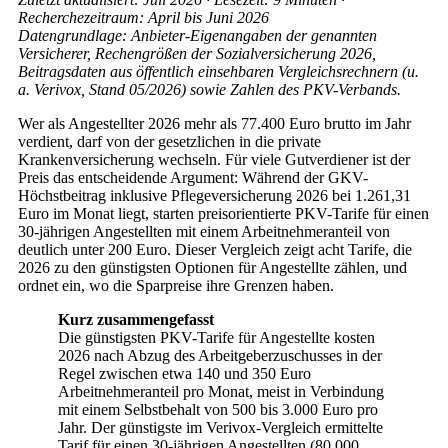
Recherchezeitraum: April bis Juni 2026
Datengrundlage: Anbieter-Eigenangaben der genannten
Versicherer, Rechengrößen der Sozialversicherung 2026,
Beitragsdaten aus öffentlich einsehbaren Vergleichsrechnern (u.
a. Verivox, Stand 05/2026) sowie Zahlen des PKV-Verbands.
Wer als Angestellter 2026 mehr als 77.400 Euro brutto im Jahr
verdient, darf von der gesetzlichen in die private
Krankenversicherung wechseln. Für viele Gutverdiener ist der
Preis das entscheidende Argument: Während der GKV-
Höchstbeitrag inklusive Pflegeversicherung 2026 bei 1.261,31
Euro im Monat liegt, starten preisorientierte PKV-Tarife für einen
30-jährigen Angestellten mit einem Arbeitnehmeranteil von
deutlich unter 200 Euro. Dieser Vergleich zeigt acht Tarife, die
2026 zu den günstigsten Optionen für Angestellte zählen, und
ordnet ein, wo die Sparpreise ihre Grenzen haben.
Kurz zusammengefasst
Die günstigsten PKV-Tarife für Angestellte kosten
2026 nach Abzug des Arbeitgeberzuschusses in der
Regel zwischen etwa 140 und 350 Euro
Arbeitnehmeranteil pro Monat, meist in Verbindung
mit einem Selbstbehalt von 500 bis 3.000 Euro pro
Jahr. Der günstigste im Verivox-Vergleich ermittelte
Tarif für einen 30-jährigen Angestellten (80.000