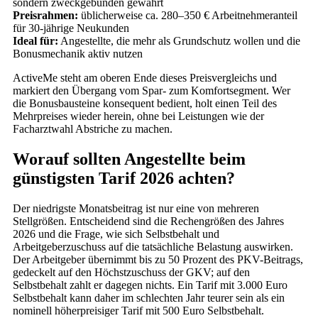
sondern zweckgebunden gewährt
Preisrahmen:
üblicherweise ca. 280–350 € Arbeitnehmeranteil
für 30-jährige Neukunden
Ideal für:
Angestellte, die mehr als Grundschutz wollen und die
Bonusmechanik aktiv nutzen
ActiveMe steht am oberen Ende dieses Preisvergleichs und
markiert den Übergang vom Spar- zum Komfortsegment. Wer
die Bonusbausteine konsequent bedient, holt einen Teil des
Mehrpreises wieder herein, ohne bei Leistungen wie der
Facharztwahl Abstriche zu machen.
Worauf sollten Angestellte beim
günstigsten Tarif 2026 achten?
Der niedrigste Monatsbeitrag ist nur eine von mehreren
Stellgrößen. Entscheidend sind die Rechengrößen des Jahres
2026 und die Frage, wie sich Selbstbehalt und
Arbeitgeberzuschuss auf die tatsächliche Belastung auswirken.
Der Arbeitgeber übernimmt bis zu 50 Prozent des PKV-Beitrags,
gedeckelt auf den Höchstzuschuss der GKV; auf den
Selbstbehalt zahlt er dagegen nichts. Ein Tarif mit 3.000 Euro
Selbstbehalt kann daher im schlechten Jahr teurer sein als ein
nominell höherpreisiger Tarif mit 500 Euro Selbstbehalt.