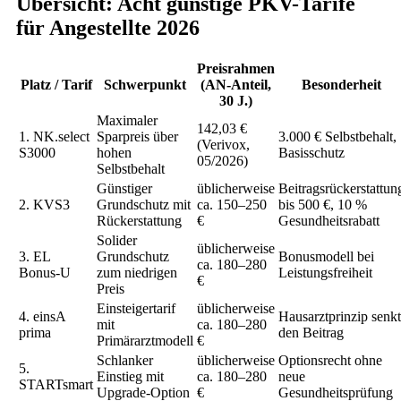
Übersicht: Acht günstige PKV-Tarife
für Angestellte 2026
Preisrahmen
Platz / Tarif
Schwerpunkt
(AN-Anteil,
Besonderheit
30 J.)
Maximaler
142,03 €
1. NK.select
Sparpreis über
3.000 € Selbstbehalt,
(Verivox,
S3000
hohen
Basisschutz
05/2026)
Selbstbehalt
Günstiger
üblicherweise
Beitragsrückerstattun
2. KVS3
Grundschutz mit
ca. 150–250
bis 500 €, 10 %
Rückerstattung
€
Gesundheitsrabatt
Solider
üblicherweise
3. EL
Grundschutz
Bonusmodell bei
ca. 180–280
Bonus-U
zum niedrigen
Leistungsfreiheit
€
Preis
Einsteigertarif
üblicherweise
4. einsA
Hausarztprinzip senkt
mit
ca. 180–280
prima
den Beitrag
Primärarztmodell
€
Schlanker
üblicherweise
Optionsrecht ohne
5.
Einstieg mit
ca. 180–280
neue
STARTsmart
Upgrade-Option
€
Gesundheitsprüfung