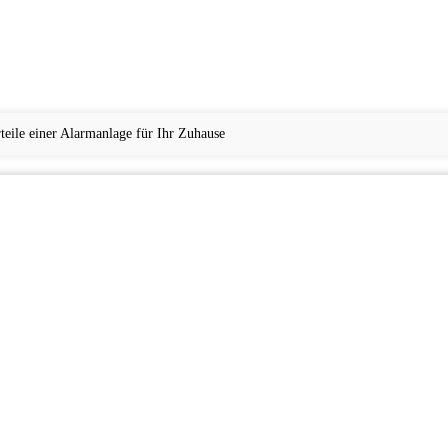
rteile einer Alarmanlage für Ihr Zuhause
KINDER
FITNESS UND SPORT
KARRIERE UND BERUF
TECHNIK UND DIGI