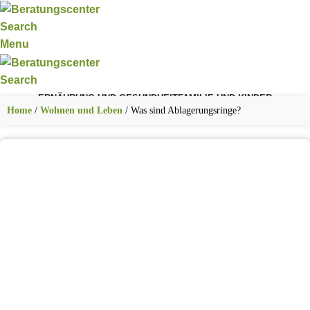
Search
Menu
Search
ERNÄHRUNG UND GESUNDHEIT
FAMILIE UND KINDER
FITNESS UND SPORT
KARRIERE UND BERUF
TECHNIK UND DIGITALES
Home
/
Wohnen und Leben
/
Was sind Ablagerungsringe?
WOHNEN UND LEBEN