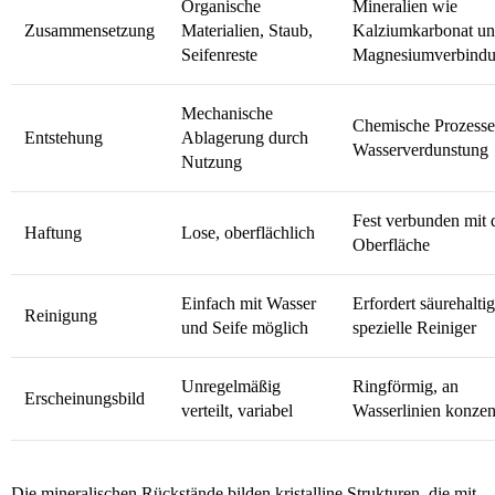
Organische
Mineralien wie
Zusammensetzung
Materialien, Staub,
Kalziumkarbonat u
Seifenreste
Magnesiumverbind
Mechanische
Chemische Prozesse
Entstehung
Ablagerung durch
Wasserverdunstung
Nutzung
Fest verbunden mit 
Haftung
Lose, oberflächlich
Oberfläche
Einfach mit Wasser
Erfordert säurehalti
Reinigung
und Seife möglich
spezielle Reiniger
Unregelmäßig
Ringförmig, an
Erscheinungsbild
verteilt, variabel
Wasserlinien konzent
Die mineralischen Rückstände bilden kristalline Strukturen, die mit