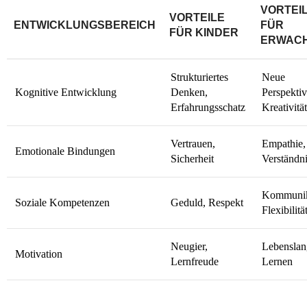
VORTEI
VORTEILE
ENTWICKLUNGSBEREICH
FÜR
FÜR KINDER
ERWAC
Strukturiertes
Neue
Kognitive Entwicklung
Denken,
Perspektiv
Erfahrungsschatz
Kreativität
Vertrauen,
Empathie,
Emotionale Bindungen
Sicherheit
Verständn
Kommunik
Soziale Kompetenzen
Geduld, Respekt
Flexibilitä
Neugier,
Lebenslan
Motivation
Lernfreude
Lernen