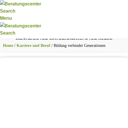
Search
Menu
Search
ERNÄHRUNG UND GESUNDHEIT
FAMILIE UND KINDER
FITNESS UND SPORT
KARRIERE UND BERUF
TECHNIK UND DIGITALES
Home
/
Karriere und Beruf
/
Bildung verbindet Generationen
WOHNEN UND LEBEN