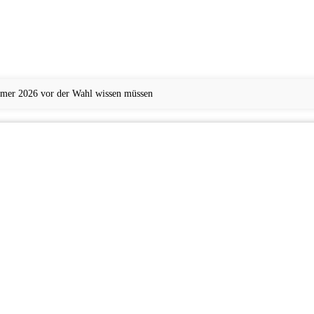
ümer 2026 vor der Wahl wissen müssen
KINDER
FITNESS UND SPORT
KARRIERE UND BERUF
TECHNIK UND DIGI