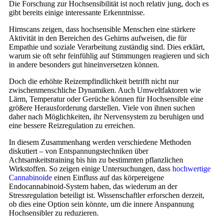
Die Forschung zur Hochsensibilität ist noch relativ jung, doch es
gibt bereits einige interessante Erkenntnisse.
Hirnscans zeigen, dass hochsensible Menschen eine stärkere
Aktivität in den Bereichen des Gehirns aufweisen, die für
Empathie und soziale Verarbeitung zuständig sind. Dies erklärt,
warum sie oft sehr feinfühlig auf Stimmungen reagieren und sich
in andere besonders gut hineinversetzen können.
Doch die erhöhte Reizempfindlichkeit betrifft nicht nur
zwischenmenschliche Dynamiken. Auch Umweltfaktoren wie
Lärm, Temperatur oder Gerüche können für Hochsensible eine
größere Herausforderung darstellen. Viele von ihnen suchen
daher nach Möglichkeiten, ihr Nervensystem zu beruhigen und
eine bessere Reizregulation zu erreichen.
In diesem Zusammenhang werden verschiedene Methoden
diskutiert – von Entspannungstechniken über
Achtsamkeitstraining bis hin zu bestimmten pflanzlichen
Wirkstoffen. So zeigen einige Untersuchungen, dass
hochwertige
Cannabinoide
einen Einfluss auf das körpereigene
Endocannabinoid-System haben, das wiederum an der
Stressregulation beteiligt ist. Wissenschaftler erforschen derzeit,
ob dies eine Option sein könnte, um die innere Anspannung
Hochsensibler zu reduzieren.