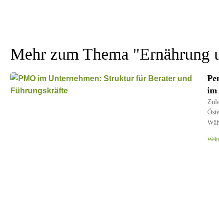
Mehr zum Thema "
Ernährung 
Pe
im
Zule
Öste
Wäh
Weit