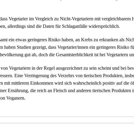
dass Vegetarier im Vergleich zu Nicht-Vegetariern mit vergleichbarem H
n, allerdings sind die Daten für Schlaganfälle widersprüchlich.
samt ein etwas geringeres Risiko haben, an Krebs zu erkranken als Nich
 haben Studien gezeigt, dass Vegetarier/innen ein geringeres Risiko f
völkerung gut ab, doch die Gesamtsterblichkeit ist bei Vegetariern un
t von Vegetariern in der Regel ausgezeichnet zu sein scheint und bei 
ressern. Eine Verringerung des Verzehrs von tierischen Produkten, ins
rn mit mittlerem Einkommen wird sich wahrscheinlich positiv auf die öf
ner Ernährung, die reich an Fleisch und anderen tierischen Produkten
 von Veganern.