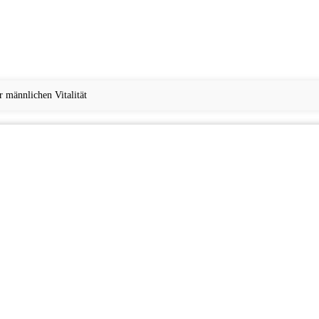
 männlichen Vitalität
KINDER
FITNESS UND SPORT
KARRIERE UND BERUF
TECHNIK UND DIGI