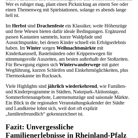
Wer es ruhiger mag, plant einen Picknicktag an einem See oder
einen Themenweg mit Spielstationen, solange es abends lange
hell ist.
Im
Herbst
sind
Drachenfeste
ein Klassiker, weite Höhenzüge
und freie Wiesen bieten dafür ideale Bedingungen. Ergänzend
passen Kastanien sammeln, kurze Waldpfade und
Aussichtspunkte, bei denen Kinder schnell ein Erfolgserlebnis
haben. Im
Winter
sorgen
Weihnachtsmärkte
mit
Kinderkarussell, Bastelständen oder Krippenwegen für
stimmungsvolle Auszeiten, am besten außerhalb der Stoßzeiten.
Für Bewegung eignen sich
Winterwanderwege
mit guter
Wegführung, kurzen Schleifen und Einkehrmöglichkeiten, plus
Thermoskanne im Rucksack.
Viele Highlights sind
jährlich wiederkehrend
, wie Familien-
und Kinderprogramme in Städten, Naturpark-Aktionstage,
Sommerferienangebote, Laternenumzüge und saisonale Märkte.
Ein Blick in die regionalen Veranstaltungskalender der Städte
und Landkreise lohnt sich, weil dort oft explizit
„familienfreundlich“ gekennzeichnet ist.
Fazit: Unvergessliche
Familienerlebnisse in Rheinland-Pfalz