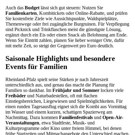
Auch das
Budget
lässt sich gut steuern: Nutzen Sie
Familienkarten
, Kombitickets oder Online-Rabatte, und prüfen
Sie kostenfreie Ziele wie Aussichtspunkte, Waldspielplätze,
Themenwege oder frei zugängliche Burgruinen. Für Verpflegung
sind Picknick und Trinkflaschen meist die günstigste Lösung,
ergänzt durch ein Eis oder einen Snack als Belohnung am Ende.
Wenn Sie Eintritt zahlen, planen Sie lieber weniger Orte, dafür
mit mehr Zeit, so steigt der Gegenwert pro Euro deutlich.
Saisonale Highlights und besondere
Events für Familien
Rheinland-Pfalz spielt seine Stärken je nach Jahreszeit
unterschiedlich aus, und genau das macht die Planung für
Familien so dankbar. Im
Frühjahr und Sommer
locken viele
Freibäder
und Naturbadestellen, oft mit flachen
Einstiegsbereichen, Liegewiesen und Spielmöglichkeiten. Für
einen runden Tagesausflug eignet sich die Kombi aus Vormittag
im Wasser und einem kurzen, schattigen Spazierweg am
Nachmittag. Dazu kommen
Familienfestivals
und
Open-Air-
Veranstaltungen
, etwa Stadtfeste, Musik- und
Kulturprogramme oder Kino unter freiem Himmel, bei denen
frühe Startzeiten und Mitmachangebote den Unterschied machen.