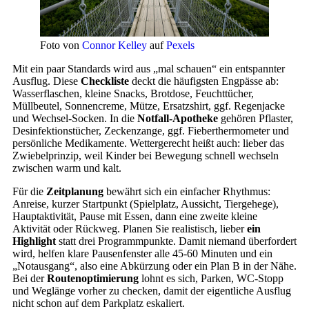
Foto von
Connor Kelley
auf
Pexels
Mit ein paar Standards wird aus „mal schauen“ ein entspannter
Ausflug. Diese
Checkliste
deckt die häufigsten Engpässe ab:
Wasserflaschen, kleine Snacks, Brotdose, Feuchttücher,
Müllbeutel, Sonnencreme, Mütze, Ersatzshirt, ggf. Regenjacke
und Wechsel-Socken. In die
Notfall-Apotheke
gehören Pflaster,
Desinfektionstücher, Zeckenzange, ggf. Fieberthermometer und
persönliche Medikamente. Wettergerecht heißt auch: lieber das
Zwiebelprinzip, weil Kinder bei Bewegung schnell wechseln
zwischen warm und kalt.
Für die
Zeitplanung
bewährt sich ein einfacher Rhythmus:
Anreise, kurzer Startpunkt (Spielplatz, Aussicht, Tiergehege),
Hauptaktivität, Pause mit Essen, dann eine zweite kleine
Aktivität oder Rückweg. Planen Sie realistisch, lieber
ein
Highlight
statt drei Programmpunkte. Damit niemand überfordert
wird, helfen klare Pausenfenster alle 45-60 Minuten und ein
„Notausgang“, also eine Abkürzung oder ein Plan B in der Nähe.
Bei der
Routenoptimierung
lohnt es sich, Parken, WC-Stopp
und Weglänge vorher zu checken, damit der eigentliche Ausflug
nicht schon auf dem Parkplatz eskaliert.