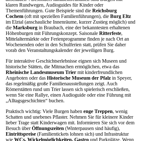
klaren Rundwegen, Audioguides für Kinder oder
Themenführungen. Gute Beispiele sind die
Reichsburg
Cochem
(oft mit speziellen Familienführungen), die
Burg Eltz
im Elztal (anschauliche Innenräume, kurzer Zustieg möglich) und
die
Marksburg
in Braubach, eine der bekanntesten erhaltenen
Höhenburgen mit Führungskonzept. Saisonale
Ritterfeste
,
Mittelaltermärkte oder Ferienprogramme finden je nach Ort an
Wochenenden oder in den Schulferien statt, prüfen Sie daher
vorab den Veranstaltungskalender der jeweiligen Burg.
Für interaktive Geschichtserlebnisse eignen sich Museen und
historische Stätten, die Mitmachen ermöglichen, etwa das
Rheinische Landesmuseum Trier
mit kinderfreundlichen
Angeboten oder das
Historische Museum der Pfalz
in Speyer,
das regelmäßig große Familienausstellungen zeigt. Auch
Römerstätten rund um Trier lassen sich spielerisch erschließen,
wenn Sie eine Rallye, einen Audioguide oder eine Führung mit
„Alltagsgeschichten“ buchen.
Praktisch wichtig: Viele Burgen haben
enge Treppen
, wenig
Schatten und unebenes Pflaster. Nehmen Sie für kleinere Kinder
lieber Trage statt Kinderwagen mit. Informieren Sie sich vor dem
Besuch über
Öffnungszeiten
(Winterpausen sind häufig),
Eintrittspreise
(Familientickets lohnen sich) und Infrastruktur
wie
WCs, Wickelmöglichkeiten, Gastro
und Parkplätze. Wenn