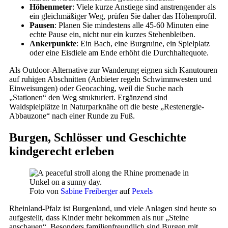
Höhenmeter
: Viele kurze Anstiege sind anstrengender als
ein gleichmäßiger Weg, prüfen Sie daher das Höhenprofil.
Pausen
: Planen Sie mindestens alle 45-60 Minuten eine
echte Pause ein, nicht nur ein kurzes Stehenbleiben.
Ankerpunkte
: Ein Bach, eine Burgruine, ein Spielplatz
oder eine Eisdiele am Ende erhöht die Durchhaltequote.
Als Outdoor-Alternative zur Wanderung eignen sich Kanutouren
auf ruhigen Abschnitten (Anbieter regeln Schwimmwesten und
Einweisungen) oder Geocaching, weil die Suche nach
„Stationen“ den Weg strukturiert. Ergänzend sind
Waldspielplätze in Naturparknähe oft die beste „Restenergie-
Abbauzone“ nach einer Runde zu Fuß.
Burgen, Schlösser und Geschichte
kindgerecht erleben
Foto von
Sabine Freiberger
auf
Pexels
Rheinland-Pfalz ist Burgenland, und viele Anlagen sind heute so
aufgestellt, dass Kinder mehr bekommen als nur „Steine
anschauen“. Besonders familienfreundlich sind Burgen mit