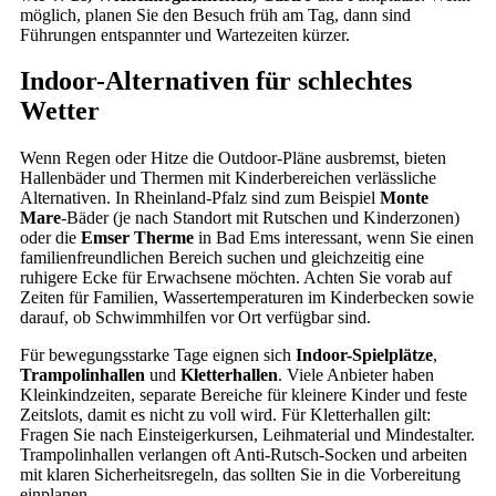
möglich, planen Sie den Besuch früh am Tag, dann sind
Führungen entspannter und Wartezeiten kürzer.
Indoor-Alternativen für schlechtes
Wetter
Wenn Regen oder Hitze die Outdoor-Pläne ausbremst, bieten
Hallenbäder und Thermen mit Kinderbereichen verlässliche
Alternativen. In Rheinland-Pfalz sind zum Beispiel
Monte
Mare
-Bäder (je nach Standort mit Rutschen und Kinderzonen)
oder die
Emser Therme
in Bad Ems interessant, wenn Sie einen
familienfreundlichen Bereich suchen und gleichzeitig eine
ruhigere Ecke für Erwachsene möchten. Achten Sie vorab auf
Zeiten für Familien, Wassertemperaturen im Kinderbecken sowie
darauf, ob Schwimmhilfen vor Ort verfügbar sind.
Für bewegungsstarke Tage eignen sich
Indoor-Spielplätze
,
Trampolinhallen
und
Kletterhallen
. Viele Anbieter haben
Kleinkindzeiten, separate Bereiche für kleinere Kinder und feste
Zeitslots, damit es nicht zu voll wird. Für Kletterhallen gilt:
Fragen Sie nach Einsteigerkursen, Leihmaterial und Mindestalter.
Trampolinhallen verlangen oft Anti-Rutsch-Socken und arbeiten
mit klaren Sicherheitsregeln, das sollten Sie in die Vorbereitung
einplanen.