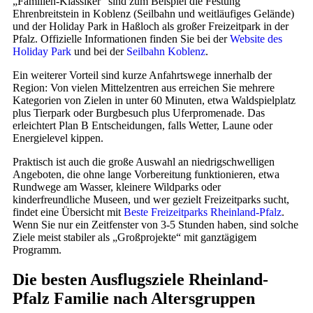
„Familien-Klassiker“ sind zum Beispiel die Festung
Ehrenbreitstein in Koblenz (Seilbahn und weitläufiges Gelände)
und der Holiday Park in Haßloch als großer Freizeitpark in der
Pfalz. Offizielle Informationen finden Sie bei der
Website des
Holiday Park
und bei der
Seilbahn Koblenz
.
Ein weiterer Vorteil sind kurze Anfahrtswege innerhalb der
Region: Von vielen Mittelzentren aus erreichen Sie mehrere
Kategorien von Zielen in unter 60 Minuten, etwa Waldspielplatz
plus Tierpark oder Burgbesuch plus Uferpromenade. Das
erleichtert Plan B Entscheidungen, falls Wetter, Laune oder
Energielevel kippen.
Praktisch ist auch die große Auswahl an niedrigschwelligen
Angeboten, die ohne lange Vorbereitung funktionieren, etwa
Rundwege am Wasser, kleinere Wildparks oder
kinderfreundliche Museen, und wer gezielt Freizeitparks sucht,
findet eine Übersicht mit
Beste Freizeitparks Rheinland-Pfalz
.
Wenn Sie nur ein Zeitfenster von 3-5 Stunden haben, sind solche
Ziele meist stabiler als „Großprojekte“ mit ganztägigem
Programm.
Die besten Ausflugsziele Rheinland-
Pfalz Familie nach Altersgruppen