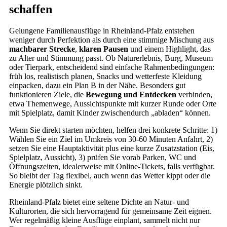
schaffen
Gelungene Familienausflüge in Rheinland-Pfalz entstehen
weniger durch Perfektion als durch eine stimmige Mischung aus
machbarer Strecke
,
klaren Pausen
und einem Highlight, das
zu Alter und Stimmung passt. Ob Naturerlebnis, Burg, Museum
oder Tierpark, entscheidend sind einfache Rahmenbedingungen:
früh los, realistisch planen, Snacks und wetterfeste Kleidung
einpacken, dazu ein Plan B in der Nähe. Besonders gut
funktionieren Ziele, die
Bewegung und Entdecken
verbinden,
etwa Themenwege, Aussichtspunkte mit kurzer Runde oder Orte
mit Spielplatz, damit Kinder zwischendurch „abladen“ können.
Wenn Sie direkt starten möchten, helfen drei konkrete Schritte: 1)
Wählen Sie ein Ziel im Umkreis von 30-60 Minuten Anfahrt, 2)
setzen Sie eine Hauptaktivität plus eine kurze Zusatzstation (Eis,
Spielplatz, Aussicht), 3) prüfen Sie vorab Parken, WC und
Öffnungszeiten, idealerweise mit Online-Tickets, falls verfügbar.
So bleibt der Tag flexibel, auch wenn das Wetter kippt oder die
Energie plötzlich sinkt.
Rheinland-Pfalz bietet eine seltene Dichte an Natur- und
Kulturorten, die sich hervorragend für gemeinsame Zeit eignen.
Wer regelmäßig kleine Ausflüge einplant, sammelt nicht nur