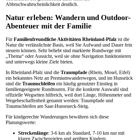
Abbruchwahrscheinlichkeit deutlich.
Natur erleben: Wandern und Outdoor-
Abenteuer mit der Familie
Für
Familienfreundliche Aktivitäten Rheinland-Pfalz
ist die
Natur die verlässlichste Basis, weil Sie Aufwand und Dauer fein
steuern können. Sehr beliebt sind markierte Rundwege mit
„Thema“ oder Aussicht, weil sie ohne Navigation funktionieren
und unterwegs kleine Ziele bieten.
In Rheinland-Pfalz sind die
Traumpfade
(Rhein, Mosel, Eifel)
ein bekanntes Netz an Premiumwanderwegen, und im Hunsrück
sind die
Traumschleifen
ein häufig genutzter Einstieg in
familiengeeignete Rundtouren. Für die konkrete Auswahl sind
offizielle Wegseiten hilfreich, weil dort Länge, Höhenmeter und
Wegebeschaffenheit genannt werden: Traumpfade und
Traumschleifen am Saar-Hunsrueck-Steig.
Für kindgerechte Wanderungen bewähren sich diese
Planungswerte:
Streckenlänge
: 3-6 km als Standard, 7-10 km nur mit
klaren Zwischenzielen und geübten Kindern.