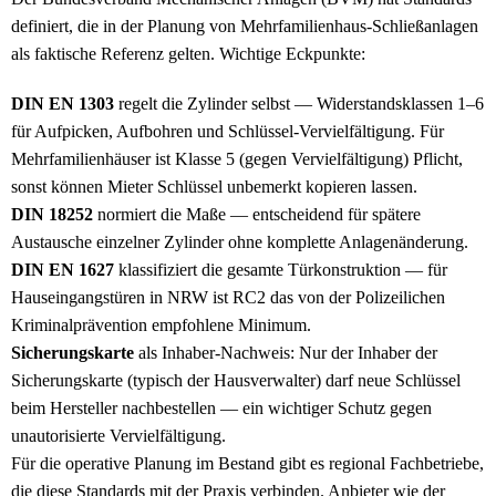
definiert, die in der Planung von Mehrfamilien­haus-Schließ­anlagen
als faktische Referenz gelten. Wichtige Eckpunkte:
DIN EN 1303
regelt die Zylinder selbst — Widerstands­klassen 1–6
für Aufpicken, Aufbohren und Schlüssel-Vervielfältigung. Für
Mehrfamilien­häuser ist Klasse 5 (gegen Vervielfältigung) Pflicht,
sonst können Mieter Schlüssel unbemerkt kopieren lassen.
DIN 18252
normiert die Maße — entscheidend für spätere
Austausche einzelner Zylinder ohne komplette Anlagen­änderung.
DIN EN 1627
klassifiziert die gesamte Tür­konstruktion — für
Haus­eingangs­türen in NRW ist RC2 das von der Polizeilichen
Kriminalprävention empfohlene Minimum.
Sicherungskarte
als Inhaber-Nachweis: Nur der Inhaber der
Sicherungs­karte (typisch der Hausverwalter) darf neue Schlüssel
beim Hersteller nachbestellen — ein wichtiger Schutz gegen
unautorisierte Vervielfältigung.
Für die operative Planung im Bestand gibt es regional Fachbetriebe,
die diese Standards mit der Praxis verbinden. Anbieter wie der