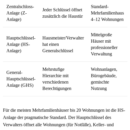
Zentralschloss-
Standard-
Jeder Schlüssel öffnet
Anlage (Z-
Mehrfamilienhaus
zusätzlich die Haustür
Anlage)
4–12 Wohnungen
Mittelgroße
Hauptschlüssel-
Hausmeister/Verwalter
Häuser mit
Anlage (HS-
hat einen
professioneller
Anlage)
Generalschlüssel
Verwaltung
Mehrstufige
Wohnanlagen,
General-
Hierarchie mit
Bürogebäude,
Hauptschlüssel-
verschiedenen
gemischte
Anlage (GHS)
Berechtigungen
Nutzung
Für die meisten Mehrfamilien­häuser bis 20 Wohnungen ist die HS-
Anlage der pragmatische Standard. Der Hauptschlüssel des
Verwalters öffnet alle Wohnungen (für Notfälle), Keller- und