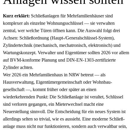
Kurz erklärt:
Schließ­anlagen für Mehrfamilien­häuser sind
komplexer als einzelne Wohnungs­schlüssel — sie verwalten
zentral, wer welche Türen öffnen kann. Die Auswahl folgt drei
Achsen: Schließordnung (Haupt-/Generalschlüssel-System),
Zylinder­technik (mechanisch, mechatronisch, elektronisch) und
Wartungs­konzept. Verwalter und Eigentümer sollten 2026 vor allem
auf BVM-konforme Planung und DIN-EN-1303-zertifizierte
Zylinder achten.
Wer 2026 ein Mehrfamilienhaus in NRW betreut — als
Hausverwaltung, Eigentümer­gemeinschaft oder Wohnbau­
gesellschaft —, kommt früher oder später an einen
wiederkehrenden Punkt: Die Schließ­anlage ist veraltet, Schlüssel
sind verloren gegangen, ein Mieterwechsel macht eine
Neuerstellung sinnvoll. Die Entscheidung für ein neues System ist
allerdings selten so trivial, wie es aussieht. Eine moderne Schließ­
anlage muss nicht nur funktionieren, sondern auch verwaltbar sein,