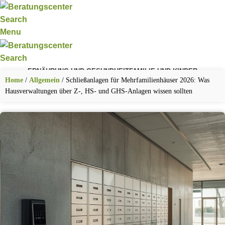
Search
Menu
Search
ERNÄHRUNG UND GESUNDHEIT
FAMILIE UND KINDER
FITNESS UND SPORT
KARRIERE UND BERUF
TECHNIK UND DIGITALES
Home
/
Allgemein
/
Schließanlagen für Mehrfamilienhäuser 2026: Was
WOHNEN UND LEBEN
Hausverwaltungen über Z-, HS- und GHS-Anlagen wissen sollten