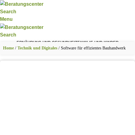
Search
Menu
Search
ERNÄHRUNG UND GESUNDHEIT
FAMILIE UND KINDER
FITNESS UND SPORT
KARRIERE UND BERUF
TECHNIK UND DIGITALES
Home
/
Technik und Digitales
/
Software für effizientes Bauhandwerk
WOHNEN UND LEBEN