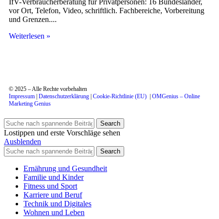
IfV-Verbraucherberatung für Privatpersonen: 16 Bundesländer,
vor Ort, Telefon, Video, schriftlich. Fachbereiche, Vorbereitung
und Grenzen.
Weiterlesen »
© 2025 – Alle Rechte vorbehalten
Impressum
|
Datenschutzerklärung
|
Cookie-Richtlinie (EU)
|
OMGenius – Online
Marketing Genius
Search
Lostippen und erste Vorschläge sehen
Ausblenden
Search
Ernährung und Gesundheit
Familie und Kinder
Fitness und Sport
Karriere und Beruf
Technik und Digitales
Wohnen und Leben