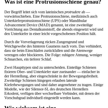
Was ist eine Protrusionsschiene genau?
Der Begriff leitet sich vom lateinischen
protrudere
ab —
vorwärtsschieben. Eine Protrusionsschiene, medizinisch auch
Unterkieferprotrusionsschiene (UPS) oder Mandibular
Advancement Device (MAD) genannt, ist eine zweiteilige
Vorrichtung aus Dentalkunststoff, die abends eingesetzt wird und
den Unterkiefer in einer leicht vorgeschobenen Position hält.
Durch die Vorverlagerung rücken Zungengrund und
Weichgewebe des hinteren Gaumens nach vorn. Das verhindert,
dass sie beim Einschlafen zurückfallen und die Atemwege
verengen oder blockieren. Die Folge: ruhigere Atmung, weniger
Schnarchen, ein tieferer Schlaf.
Zwei Haupttypen sind zu unterscheiden. Einteilige Schienen
fixieren Ober- und Unterkiefer starr zueinander — einfacher in
der Herstellung, aber eingeschränkt in der Bewegungsfreiheit.
Zweiteilige Schienen hingegen erlauben laterale
Kieferbewegungen und sind daher angenehmer zu tragen. Einige
Modelle, wie der Silensor-SL des deutschen Herstellers
Erkodent, verfügen über wechselbare Verbinder, mit denen der
Vorschubgrad individuell eingestellt werden kann.
Wie wirksam ist eine