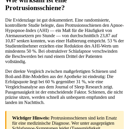
Protrusionsschiene?
Die Evidenzlage ist gut dokumentiert. Eine randomisierte,
kontrollierte Studie belegte, dass Protrusionsschienen den Apnoe-
Hypopnoe-Index (AHI) — ein Maß für die Häufigkeit von
Atemaussetzern pro Stunde — von durchschnittlich 23,87 auf
10,87 senken konnten, was einer Halbierung entspricht. 53 % der
Studienteilnehmer erzielten eine Reduktion des AHI-Werts um
mindestens 50 %. Bei obstruktiver Schlafapnoe verschwinden
die Beschwerden bei rund einem Drittel der Patienten
vollständig.
Der direkte Vergleich zwischen maßgefertigten Schienen und
Boil-and-Bite-Modellen aus der Apotheke ist eindeutig: Die
Erfolgsquote liegt bei 60 % gegenüber 31 %, wie eine
Vergleichsanalyse aus dem Journal of Sleep Research zeigt.
Passgenauigkeit ist der entscheidende Faktor. Schienen, die nicht
präzise sitzen, werden schnell als unbequem empfunden und
landen im Nachttisch.
Wichtiger Hinweis:
Protrusionsschienen sind kein Ersatz
für eine medizinische Diagnose. Wer unter ausgeprägten
Schlafapnoe-Symptomen leidet (Tagesmüdigkeit,