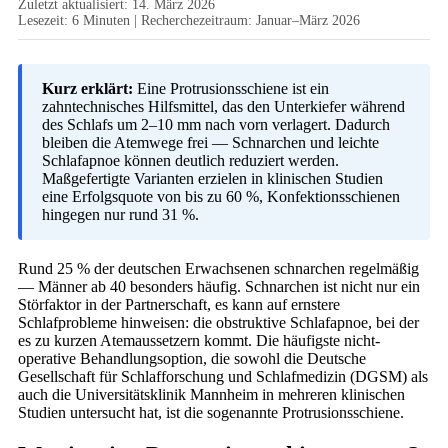
Zuletzt aktualisiert: 14. März 2026
Lesezeit: 6 Minuten | Recherchezeitraum: Januar–März 2026
Kurz erklärt:
Eine Protrusionsschiene ist ein
zahntechnisches Hilfsmittel, das den Unterkiefer während
des Schlafs um 2–10 mm nach vorn verlagert. Dadurch
bleiben die Atemwege frei — Schnarchen und leichte
Schlafapnoe können deutlich reduziert werden.
Maßgefertigte Varianten erzielen in klinischen Studien
eine Erfolgsquote von bis zu 60 %, Konfektionsschienen
hingegen nur rund 31 %.
Rund 25 % der deutschen Erwachsenen schnarchen regelmäßig
— Männer ab 40 besonders häufig. Schnarchen ist nicht nur ein
Störfaktor in der Partnerschaft, es kann auf ernstere
Schlafprobleme hinweisen: die obstruktive Schlafapnoe, bei der
es zu kurzen Atemaussetzern kommt. Die häufigste nicht-
operative Behandlungsoption, die sowohl die Deutsche
Gesellschaft für Schlafforschung und Schlafmedizin (DGSM) als
auch die Universitätsklinik Mannheim in mehreren klinischen
Studien untersucht hat, ist die sogenannte Protrusionsschiene.