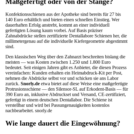
Maßgefertigt oder von der Stange?
Konfektionsschienen aus der Apotheke sind bereits für 27 bis
140 Euro erhältlich und bieten einen schnellen Einstieg. Wer
dauerhaften Erfolg anstrebt, kommt an einer individuell
gefertigten Lösung kaum vorbei. Auf Basis präziser
Zahnabdrücke stellen zertifizierte Dentallabore Schienen her, die
millimetergenau auf die individuelle Kiefergeometrie abgestimmt
sind.
Den klassischen Weg über den Zahnarzt beschreiten bislang die
meisten — was Kosten zwischen 1.250 und 1.800 Euro
bedeutet. Seit einigen Jahren gibt es Anbieter, die diesen Prozess
vereinfachen: Kunden erhalten ein Heimabdruck-Kit per Post,
nehmen die Abdrücke selbst vor und schicken sie ans Labor
zurück.
Snorly.de
etwa bietet auf diese Weise eine maßgefertigte
Protrusionsschiene — den Silensor-SL auf Erkodent-Basis — für
390 Euro an, inklusive Abdruckset und Versand, CE-zertifiziert,
gefertigt in einem deutschen Dentallabor. Die Schiene ist
verstellbar und wird bei Passungenauigkeiten kostenlos
nachbearbeitet. snorly.de
Wie lange dauert die Eingewöhnung?