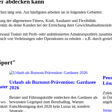
ner abdecken kann
hen tätig sein. Am häufigsten arbeiten sie in folgenden Gebieten:
ung der allgemeinen Fitness, Kraft, Ausdauer und Flexibilität.
erstütz du deine Kunden bei der Erreichung ihrer Gewichtsabnahmeziele
ersonal Trainer mit Profi- oder ambitionierten Amateursportlern zusamm
 sich von Verletzungen oder Operationen zu erholen – z.B. durch gezielt
Sport
"
Pens
Urlaub als Burnout-Prävention: Gardasee
Lösu
ater
2026
Zuletz
Berater und Führungskräfte entdecken den Gardasee als
in Ös
, wo
bewussten Gegenpol zum Berufsalltag. Warum
angeh
nkret
Entschleunigung dort 2026 kein Luxus ist, sondern
Weite
Strategie.