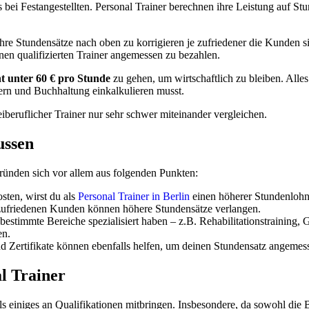
ls bei Festangestellten. Personal Trainer berechnen ihre Leistung auf S
, ihre Stundensätze nach oben zu korrigieren je zufriedener die Kunden
inen qualifizierten Trainer angemessen zu bezahlen.
ht unter 60 € pro Stunde
zu gehen, um wirtschaftlich zu bleiben. Alles
ern und Buchhaltung einkalkulieren musst.
eiberuflicher Trainer nur sehr schwer miteinander vergleichen.
ussen
ründen sich vor allem aus folgenden Punkten:
sten, wirst du als
Personal Trainer in Berlin
einen höherer Stundenlohn 
 zufriedenen Kunden können höhere Stundensätze verlangen.
uf bestimmte Bereiche spezialisiert haben – z.B. Rehabilitationstrainin
en.
d Zertifikate können ebenfalls helfen, um deinen Stundensatz angemess
l Trainer
ls einiges an Qualifikationen mitbringen. Insbesondere, da sowohl die B