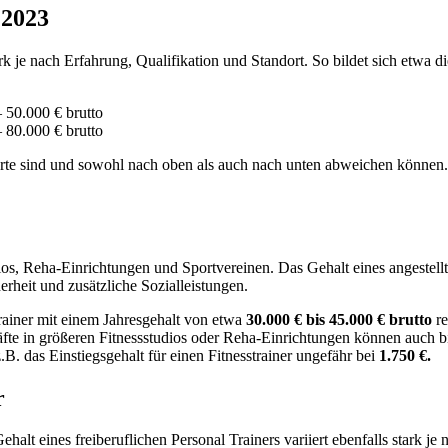
 2023
rk je nach Erfahrung, Qualifikation und Standort. So bildet sich etwa di
– 50.000 € brutto
– 80.000 € brutto
werte sind und sowohl nach oben als auch nach unten abweichen könne
dios, Reha-Einrichtungen und Sportvereinen. Das Gehalt eines angestellte
erheit und zusätzliche Sozialleistungen.
rainer mit einem Jahresgehalt von etwa
30.000 € bis 45.000 € brutto
re
äfte in größeren Fitnessstudios oder Reha-Einrichtungen können auch b
.B. das Einstiegsgehalt für einen Fitnesstrainer ungefähr bei
1.750 €.
r
Gehalt eines freiberuflichen Personal Trainers variiert ebenfalls stark j